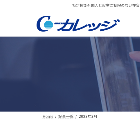
コ
ナ
特定技能外国人と就労に制限のない在留
ン
ビ
テ
ゲ
ン
ー
ツ
シ
へ
ョ
ス
ン
キ
に
ッ
移
プ
動
Home
記事一覧
2023年3月